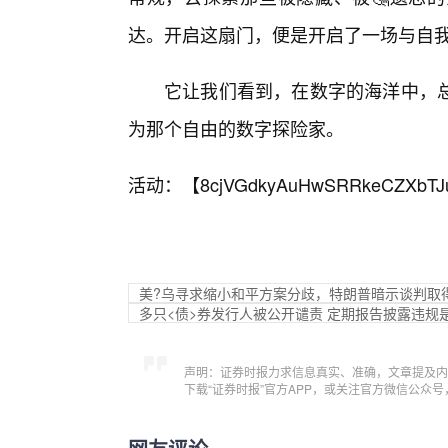
达。开启这扇门，便是开启了一场与自
它让我们看到，在数字的海洋中，
为那个自由的数字探险家。
活动：【
8cjVGdkyAuHwSRRkeCZXbTJ
美?乌寻求缩小和平方案分歧，特朗普暗示谈判取
多只<债>券发行人被公开谴责 定期报告披露违规
声明：证券时报力求信息真实、准确，文章提及内
下载“证券时报”官方APP，或关注官方微信公众