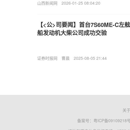
山西新闻网
2026-01-25 08:04:20
【<公>司要闻】首台7S60ME-C
船发动机大柴公司成功交验
证券时报网
曹晨
2025-08-05 21:44
关
备案号：
粤ICP备09109218