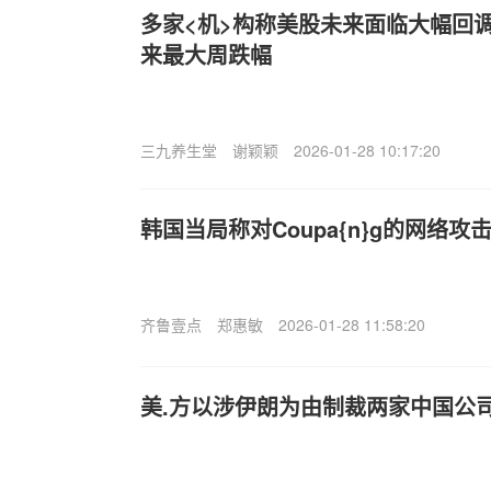
多家<机>构称美股未来面临大幅回
来最大周跌幅
三九养生堂
谢颖颖
2026-01-28 10:17:20
韩国当局称对Coupa{n}g的网络
齐鲁壹点
郑惠敏
2026-01-28 11:58:20
美.方以涉伊朗为由制裁两家中国公