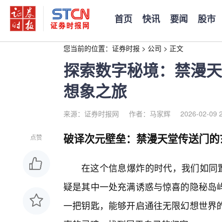
首页
快讯
要闻
股市
您当前的位置：
证券时报
>
公司
>
正文
探索数字秘境：禁漫天
想象之旅
来源：证券时报网
作者：马家辉
2026-02-09 
破译次元壁垒：禁漫天堂传送门的
点赞
在这个信息爆炸的时代，我们如同置
疑是其中一处充满诱惑与惊喜的隐秘岛屿
一把钥匙，能够开启通往无限幻想世界