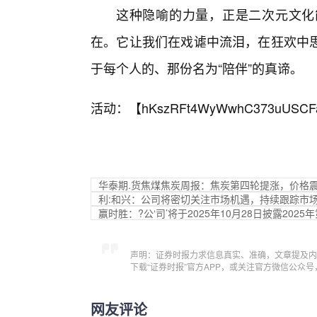
这种隐喻的力量，正是二次元文化
在。它让我们在戏谑中流泪，在狂欢中
于每个人的、那份名为“陪伴”的真谛。
活动：【
hKszRFt4WyWwhC373uUSCF
华泰期.货焦煤焦炭周报：焦炭第四轮提涨，价格
利:和兴：公司将密切关注市场机遇，持续跟踪市
赢时胜：?公‘司’将于2025年10月28日披露202
声明：证券时报力求信息真实、准确，文章提及内
下载“证券时报”官方APP，或关注官方微信公众
网友评论