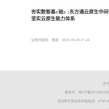
夯实数智基<础> :东方通云原生中
坚实云原生能力体系
证券时报网
曹晨
2025-08-05 21:44
关
备案号：
粤ICP备09109218
违法和不良信息举报电话：0755-83