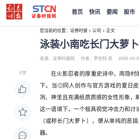
首页
快讯
要闻
股市
您当前的位置：
证券时报
>
公司
>
正文
泳装小南吃长门大萝卜
来源：证券时报网
作者：罗伯特·吴
2026-02-0
在火影忍者的厚重史诗中，雨隐村的
点赞
下。当🙂同人创作与官方游戏的夏日皮
冽、神圣且充满纸质质感的女性形象，
这一语境下，一个极具视觉冲击力和讨论
（或称长门大萝卜），便从单纯的恶搞
器。