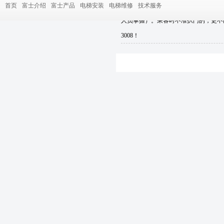
首页
富士介绍
富士产品
电梯安装
电梯维修
回复留言：
技术服务
(日期:2011-07-16 09:55:39)
人员掌握）。乘客时不准扒门的，更不能
3008！