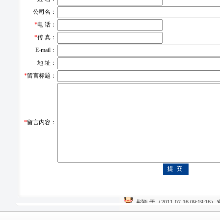
7
主题：“电梯轿厢超载能自动控
公司名：
*
电 话：
SIMON
于
（2011-07-16 09:25:3
*
传 真：
回复留言：
(日期:2011-07-16 09:29:35)
E-mail：
地 址：
定载重量之内运行，超出时，电梯会自动报
*
留言标题：
8
主题：“电梯关门时被夹是否会
小谢
于
（2011-07-16 09:22:36）
*
留言内容：
回复留言：
(日期:2011-07-16 09:55:34)
自动重新开启，不会伤人。了解更多富士电梯
9
主题：“电梯的厅门能否扒开？
彬颖
于
（2011-07-16 09:19:16）