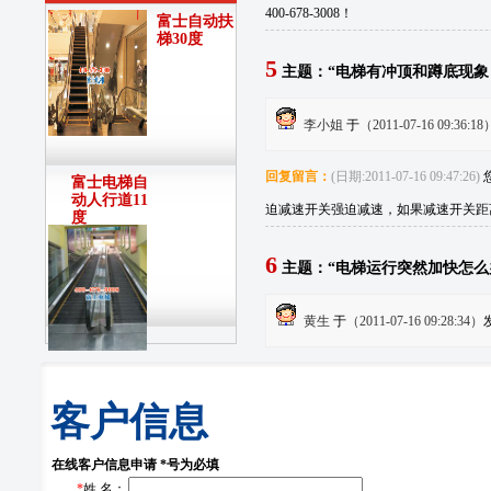
400-678-3008！
富士自动扶
梯30度
5
主题：“电梯有冲顶和蹲底现象
李小姐
于
（2011-07-16 09:36:18
回复留言：
(日期:2011-07-16 09:47:26)
富士电梯自
动人行道11
迫减速开关强迫减速，如果减速开关距离不
度
6
主题：“电梯运行突然加快怎么
黄生
于
（2011-07-16 09:28:34）
回复留言：
(日期:2011-07-16 09:29:22)
的额定速度范围内运行，一般不会超速
客户信息
速或停止运行。了解更多富士电梯信息请咨询
在线客户信息申请 *号为必填
*
姓 名：